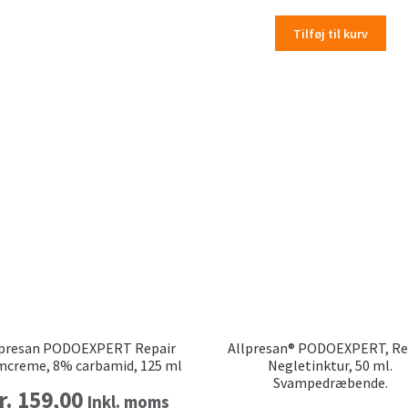
Tilføj til kurv
lpresan PODOEXPERT Repair
Allpresan® PODOEXPERT, Re
mcreme, 8% carbamid, 125 ml
Negletinktur, 50 ml.
Svampedræbende.
r.
159,00
Inkl. moms