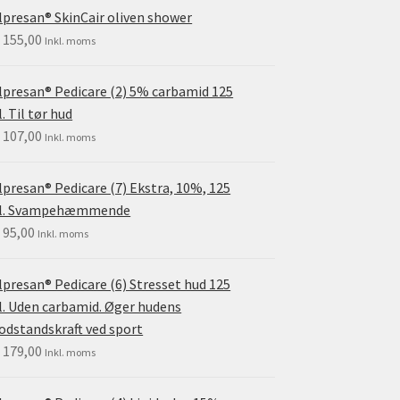
lpresan® SkinCair oliven shower
.
155,00
Inkl. moms
lpresan® Pedicare (2) 5% carbamid 125
. Til tør hud
.
107,00
Inkl. moms
lpresan® Pedicare (7) Ekstra, 10%, 125
l. Svampehæmmende
.
95,00
Inkl. moms
lpresan® Pedicare (6) Stresset hud 125
. Uden carbamid. Øger hudens
dstandskraft ved sport
.
179,00
Inkl. moms