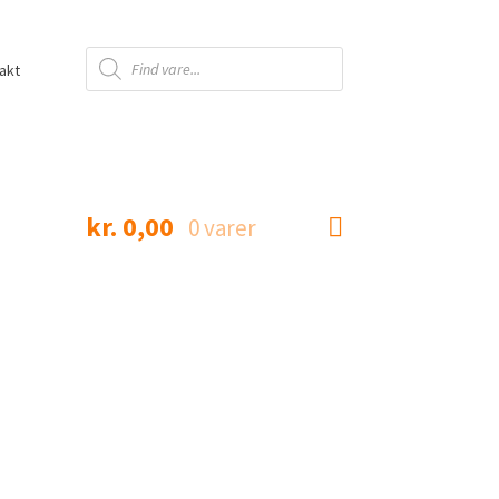
Products
search
akt
kr.
0,00
0 varer