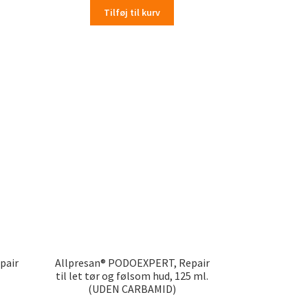
Tilføj til kurv
pair
Allpresan® PODOEXPERT, Repair
til let tør og følsom hud, 125 ml.
(UDEN CARBAMID)