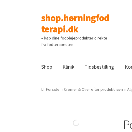
shop.hørningfod
Spring
Spring
til
til
terapi.dk
navigation
indhold
– køb dine fodplejeprodukter direkte
fra fodterapeuten
Shop
Klinik
Tidsbestilling
Ko
Forside
Cremer & Olier efter produktnavn
Al
P