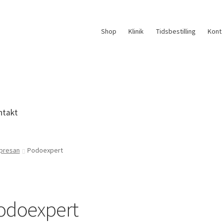
Shop
Klinik
Tidsbestilling
Kont
ntakt
lpresan
Podoexpert
odoexpert