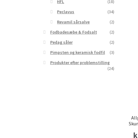
HFL
(18)
Peclavus
(34)
Revamil sårsalve
(2)
Fodbadesæbe & Fodsalt
(2)
Pedag såler
(2)
Pimpsten og keramisk fodfil
(3)
Produkter efter problemstilling
(24)
Al
Sku
k