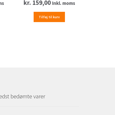
kr.
159,00
ms
Inkl. moms
Tilføj til kurv
edst bedømte varer