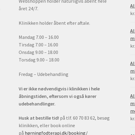
Webshoppen holder naturligvis åbent hele
Al
h
året 24/7.
kr
Klinikken holder åbent efter aftale.
Al
Mandag 7.00 – 16.00
ml
Tirsdag 7.00 – 16.00
kr
Onsdag 9.00 – 18.00
Torsdag 9.00 – 18.00
Al
m
Fredag – Udebehandling
kr
Vi er ikke nødvendigvis i klinikken i hele
Al
åbningstiden, eftersom vi også kører
ml
udebehandlinger.
mo
Husk at bestille tid!
på tlf. 60 70 83 62, besøg
kr
klinikken, eller book online
på
hørningfodterapi.dk/booking/