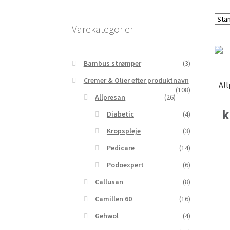
Varekategorier
Bambus strømper
(3)
Cremer & Olier efter produktnavn
Al
(108)
Allpresan
(26)
k
Diabetic
(4)
Kropspleje
(3)
Pedicare
(14)
Podoexpert
(6)
Callusan
(8)
Camillen 60
(16)
Gehwol
(4)