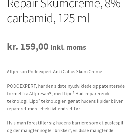
Repair Skumcreme, 8%
carbamid, 125 ml
kr.
159,00
Inkl. moms
Allpresan Podoexpert Anti Callus Skum Creme
PODOEXPERT, har den sidste nyudviklede og patenterede
formel fra Allpresan®, med Lipo² Hud-reparerende
teknologi. Lipo² teknologien gør at hudens lipider bliver
repareret mere effektivt end set før.
Hvis man forestiller sig hudens barriere som et puslespil
og der mangler nogle ”brikker”, vil disse manglende