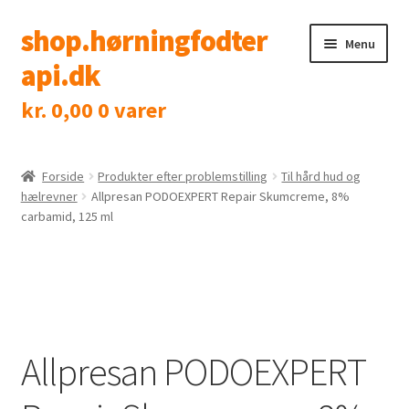
shop.hørningfodter
Spring
Spring
Menu
til
til
api.dk
navigation
indhold
kr.
0,00
0 varer
Shop
Klinik
Forside
Produkter efter problemstilling
Til hård hud og
hælrevner
Allpresan PODOEXPERT Repair Skumcreme, 8%
carbamid, 125 ml
Tidsbestilling
Kontakt
Allpresan PODOEXPERT