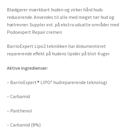
Blødgører mærkbart huden og virker hård huds
reducerende. Anvendes til alle med meget tør hud og
hælrevner. Suppler evt. på ekstra udsatte områder med
Podoexpert Repair cremen
BarrioExpert Lipo2 teknikken har dokumenteret
reparerende effekt på hudens lipider på blot 4 uger
Aktive ingredienser:
– BarrioExpert® LIPO² hudreparerende teknologi
– Carbamid
– Panthenol
– Carbamid (8%)