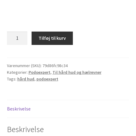
Allpresan
Tilføj til kurv
PODOEXPERT
Repair
Skumcreme,
8%
Varenummer (SKU):
79d86fc98c34
Kategorier:
Podoexpert
,
Til hård hud og hælrevner
carbamid,
Tags:
hård hud
,
podoexpert
125
ml
antal
Beskrivelse
Beskrivelse