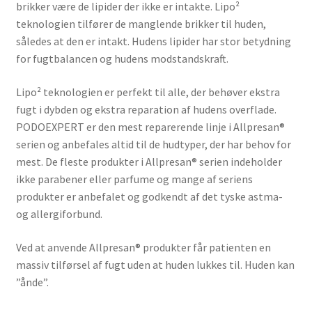
brikker være de lipider der ikke er intakte. Lipo²
teknologien tilfører de manglende brikker til huden,
således at den er intakt. Hudens lipider har stor betydning
for fugtbalancen og hudens modstandskraft.
Lipo² teknologien er perfekt til alle, der behøver ekstra
fugt i dybden og ekstra reparation af hudens overflade.
PODOEXPERT er den mest reparerende linje i Allpresan®
serien og anbefales altid til de hudtyper, der har behov for
mest. De fleste produkter i Allpresan® serien indeholder
ikke parabener eller parfume og mange af seriens
produkter er anbefalet og godkendt af det tyske astma-
og allergiforbund.
Ved at anvende Allpresan® produkter får patienten en
massiv tilførsel af fugt uden at huden lukkes til. Huden kan
”ånde”.