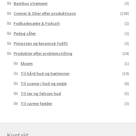
Bambus strømper
(3)
Cremer & Olier efter produktnavn
(108)
Fodbadesæbe & Fodsalt
(2)
Pedag såler
(2)
Pimpsten og keramisk fodfil
(3)
Produkter efter problemstilling
(24)
Eksem
(1)
Til hård hud og hælrevner
(10)
Til svamp i hud og negle
(6)
Til tør og følsom hud
(5)
Til varme fødder
(3)
Kontakt