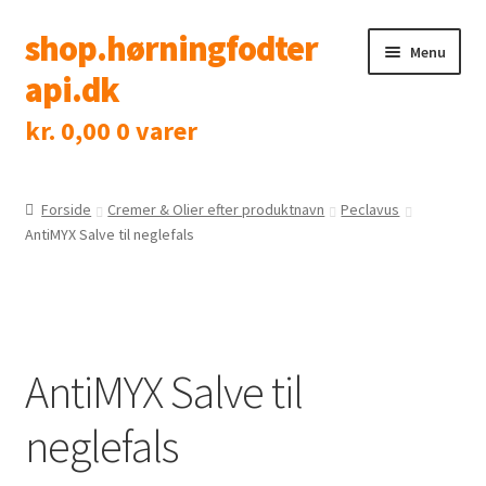
shop.hørningfodter
Spring
Spring
Menu
til
til
api.dk
navigation
indhold
kr.
0,00
0 varer
Shop
Klinik
Forside
Cremer & Olier efter produktnavn
Peclavus
AntiMYX Salve til neglefals
Tidsbestilling
Kontakt
AntiMYX Salve til
neglefals