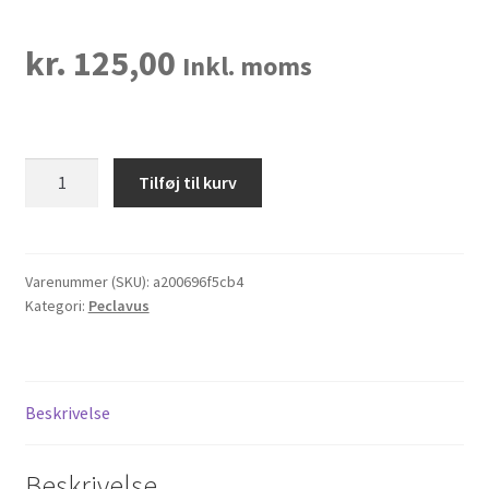
kr.
125,00
Inkl. moms
AntiMYX
Tilføj til kurv
Salve
til
neglefals
antal
Varenummer (SKU):
a200696f5cb4
Kategori:
Peclavus
Beskrivelse
Beskrivelse