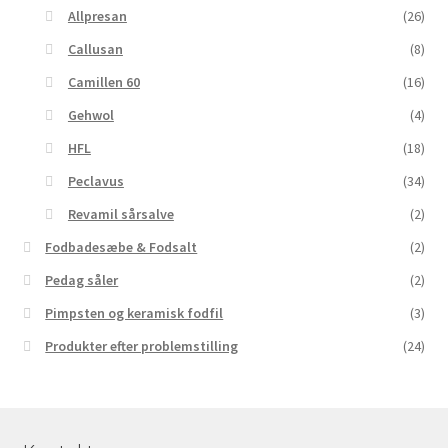
Allpresan
(26)
Callusan
(8)
Camillen 60
(16)
Gehwol
(4)
HFL
(18)
Peclavus
(34)
Revamil sårsalve
(2)
Fodbadesæbe & Fodsalt
(2)
Pedag såler
(2)
Pimpsten og keramisk fodfil
(3)
Produkter efter problemstilling
(24)