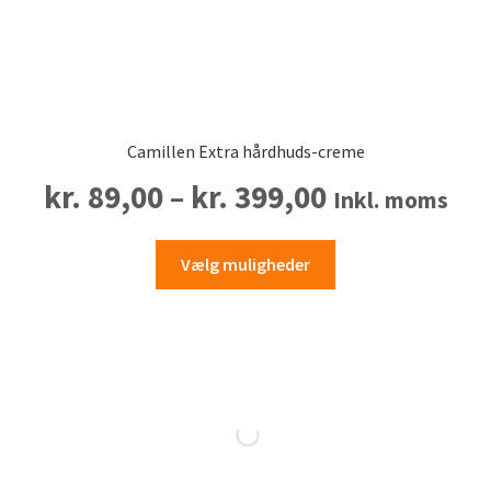
Camillen Extra hårdhuds-creme
Prisinterval
kr.
89,00
–
kr.
399,00
Inkl. moms
kr. 89,00
Dette
Vælg muligheder
vare
til
har
flere
kr. 399,00
varianter.
Mulighederne
kan
vælges
på