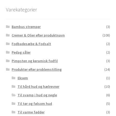
varesiden
Varekategorier
Bambus strømper
(3)
Cremer & Olier efter produktnavn
(108)
Fodbadesæbe & Fodsalt
(2)
Pedag såler
(2)
Pimpsten og keramisk fodfil
(3)
Produkter efter problemstilling
(24)
Eksem
(1)
Til hård hud og hælrevner
(10)
Til svamp i hud og negle
(6)
Til tør og følsom hud
(5)
Til varme fødder
(3)