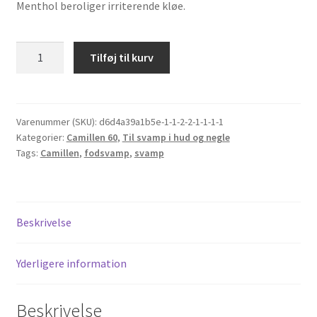
Menthol beroliger irriterende kløe.
Camillen
Tilføj til kurv
Protect,
Fudes
Svampe
Creme,
Varenummer (SKU):
d6d4a39a1b5e-1-1-2-2-1-1-1-1
Kategorier:
Camillen 60
,
Til svamp i hud og negle
30
Tags:
Camillen
,
fodsvamp
,
svamp
ml.
antal
Beskrivelse
Yderligere information
Beskrivelse