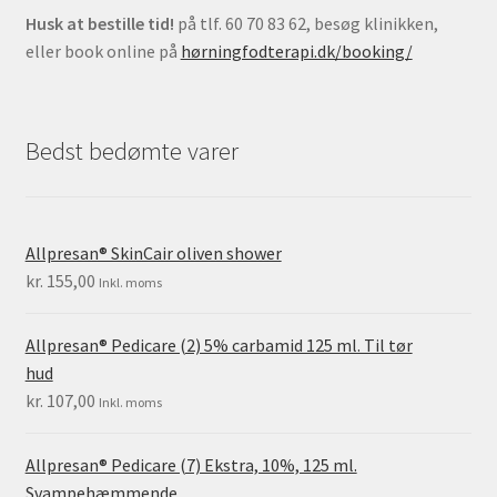
Husk at bestille tid!
på tlf. 60 70 83 62, besøg klinikken,
eller book online på
hørningfodterapi.dk/booking/
Bedst bedømte varer
Allpresan® SkinCair oliven shower
kr.
155,00
Inkl. moms
Allpresan® Pedicare (2) 5% carbamid 125 ml. Til tør
hud
kr.
107,00
Inkl. moms
Allpresan® Pedicare (7) Ekstra, 10%, 125 ml.
Svampehæmmende