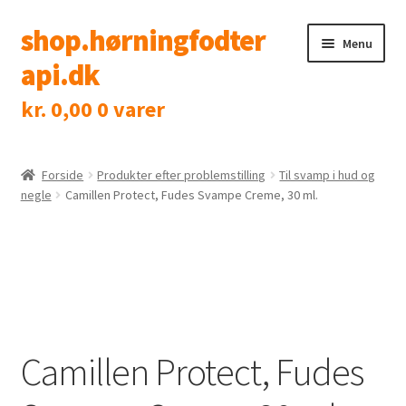
shop.hørningfodter
Spring
Spring
Menu
til
til
api.dk
navigation
indhold
kr.
0,00
0 varer
Shop
Klinik
Forside
Produkter efter problemstilling
Til svamp i hud og
negle
Camillen Protect, Fudes Svampe Creme, 30 ml.
Tidsbestilling
Kontakt
Camillen Protect, Fudes