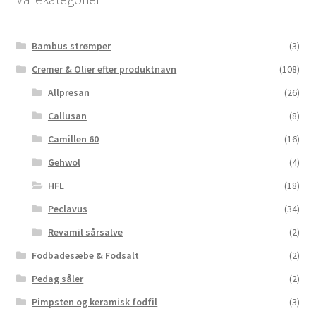
Bambus strømper
(3)
Cremer & Olier efter produktnavn
(108)
Allpresan
(26)
Callusan
(8)
Camillen 60
(16)
Gehwol
(4)
HFL
(18)
Peclavus
(34)
Revamil sårsalve
(2)
Fodbadesæbe & Fodsalt
(2)
Pedag såler
(2)
Pimpsten og keramisk fodfil
(3)