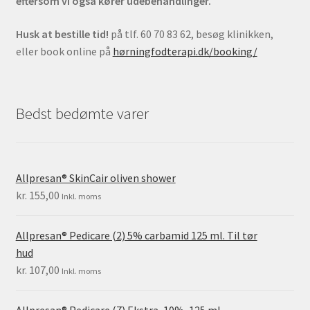
eftersom vi også kører udebehandlinger.
Husk at bestille tid!
på tlf. 60 70 83 62, besøg klinikken,
eller book online på
hørningfodterapi.dk/booking/
Bedst bedømte varer
Allpresan® SkinCair oliven shower
kr.
155,00
Inkl. moms
Allpresan® Pedicare (2) 5% carbamid 125 ml. Til tør
hud
kr.
107,00
Inkl. moms
Allpresan® Pedicare (7) Ekstra, 10%, 125 ml.