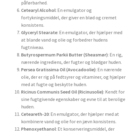
påførbarhed.
Cetearyl Alcohol
: En emulgator og
fortykningsmiddel, der giver en blød og cremet
konsistens.
Glyceryl Stearate
: En emulgator, der hjælper med
at blande vand og olie og forbedrer hudens
fugtniveau.
Butyrospermum Parkii Butter (Sheasmør)
: En rig,
nærende ingrediens, der fugter og blødgør huden.
Persea Gratissima Oil (Avocadoolie)
: En nærende
olie, der er rig på fedtsyrer og vitaminer, og hjælper
med at fugte og beskytte huden.
Ricinus Communis Seed Oil (Ricinusolie)
: Kendt for
sine fugtgivende egenskaber og evne til at berolige
huden.
Ceteareth-20
: En emulgator, der hjælper med at
kombinere vand og olie for en jævn konsistens.
Phenoxyethanol
: Et konserveringsmiddel, der