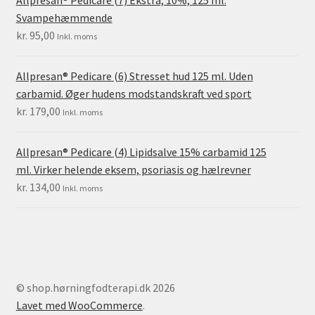
Svampehæmmende
kr.
95,00
Inkl. moms
Allpresan® Pedicare (6) Stresset hud 125 ml. Uden
carbamid. Øger hudens modstandskraft ved sport
kr.
179,00
Inkl. moms
Allpresan® Pedicare (4) Lipidsalve 15% carbamid 125
ml. Virker helende eksem, psoriasis og hælrevner
kr.
134,00
Inkl. moms
© shop.hørningfodterapi.dk 2026
Lavet med WooCommerce
.