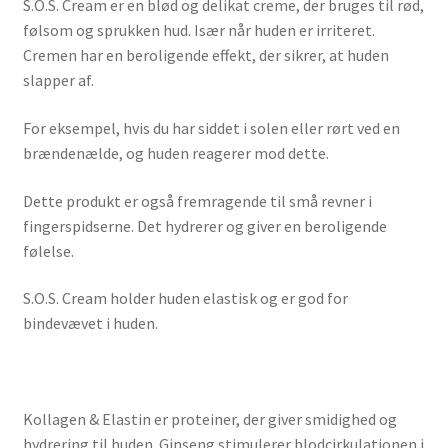
S.O.S. Cream er en blød og delikat creme, der bruges til rød,
følsom og sprukken hud. Især når huden er irriteret.
Cremen har en beroligende effekt, der sikrer, at huden
slapper af.
For eksempel, hvis du har siddet i solen eller rørt ved en
brændenælde, og huden reagerer mod dette.
Dette produkt er også fremragende til små revner i
fingerspidserne. Det hydrerer og giver en beroligende
følelse.
S.O.S. Cream holder huden elastisk og er god for
bindevævet i huden.
Kollagen & Elastin er proteiner, der giver smidighed og
hydrering til huden. Ginseng stimulerer blodcirkulationen i