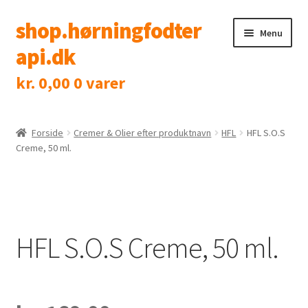
shop.hørningfodter
Spring
Spring
Menu
til
til
api.dk
navigation
indhold
kr.
0,00
0 varer
Shop
Klinik
Forside
Cremer & Olier efter produktnavn
HFL
HFL S.O.S
Creme, 50 ml.
Tidsbestilling
Kontakt
HFL S.O.S Creme, 50 ml.