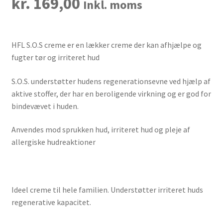
kr.
169,00
Inkl. moms
HFL S.O.S creme er en lækker creme der kan afhjælpe og
fugter tør og irriteret hud
S.O.S. understøtter hudens regenerationsevne ved hjælp af
aktive stoffer, der har en beroligende virkning og er god for
bindevævet i huden.
Anvendes mod sprukken hud, irriteret hud og pleje af
allergiske hudreaktioner
Ideel creme til hele familien. Understøtter irriteret huds
regenerative kapacitet.