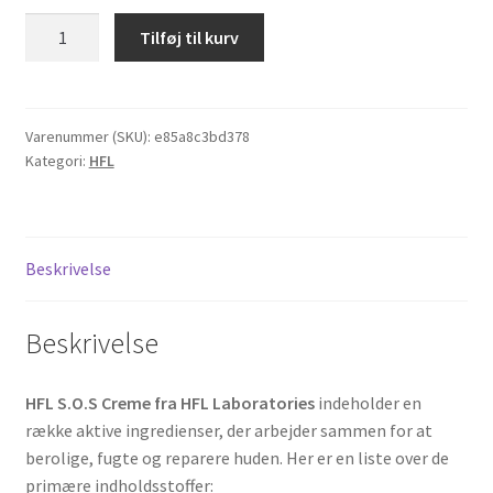
HFL
Tilføj til kurv
S.O.S
Creme,
50
ml.
Varenummer (SKU):
e85a8c3bd378
Kategori:
HFL
antal
Beskrivelse
Beskrivelse
HFL S.O.S Creme fra HFL Laboratories
indeholder en
række aktive ingredienser, der arbejder sammen for at
berolige, fugte og reparere huden. Her er en liste over de
primære indholdsstoffer: