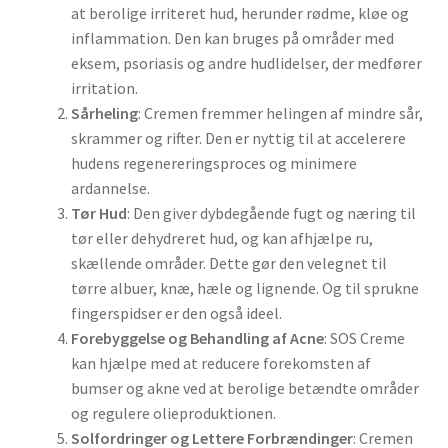
at berolige irriteret hud, herunder rødme, kløe og
inflammation. Den kan bruges på områder med
eksem, psoriasis og andre hudlidelser, der medfører
irritation.
Sårheling
: Cremen fremmer helingen af mindre sår,
skrammer og rifter. Den er nyttig til at accelerere
hudens regenereringsproces og minimere
ardannelse.
Tør Hud
: Den giver dybdegående fugt og næring til
tør eller dehydreret hud, og kan afhjælpe ru,
skællende områder. Dette gør den velegnet til
tørre albuer, knæ, hæle og lignende. Og til sprukne
fingerspidser er den også ideel.
Forebyggelse og Behandling af Acne
: SOS Creme
kan hjælpe med at reducere forekomsten af
bumser og akne ved at berolige betændte områder
og regulere olieproduktionen.
Solfordringer og Lettere Forbrændinger
: Cremen