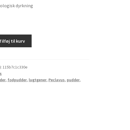
kologisk dyrkning
Tilføj til kurv
):
115b7c1c330e
s
der
,
fodpudder
,
lugtgener
,
Peclavus
,
pudder
,