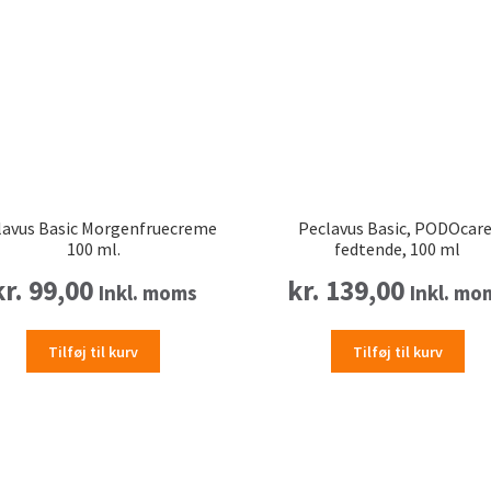
lavus Basic Morgenfruecreme
Peclavus Basic, PODOcare
100 ml.
fedtende, 100 ml
kr.
99,00
kr.
139,00
Inkl. moms
Inkl. mo
Tilføj til kurv
Tilføj til kurv