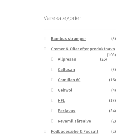
Varekategorier
Bambus strømper
(3)
Cremer & Olier efter produktnavn
(108)
Allpresan
(26)
Callusan
(8)
Camillen 60
(16)
Gehwol
(4)
HFL
(18)
Peclavus
(34)
Revamil sårsalve
(2)
Fodbadesæbe & Fodsalt
(2)