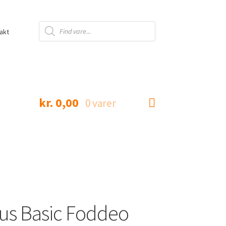
Products
search
akt
kr.
0,00
0 varer
us Basic Foddeo