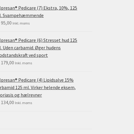
lpresan® Pedicare (7) Ekstra, 10%, 125
l. Svampehæmmende
.
95,00
Inkl. moms
lpresan® Pedicare (6) Stresset hud 125
. Uden carbamid. Øger hudens
dstandskraft ved sport
.
179,00
Inkl. moms
lpresan® Pedicare (4) Lipidsalve 15%
rbamid 125 ml. Virker helende eksem,
oriasis og hælrevner
.
134,00
Inkl. moms