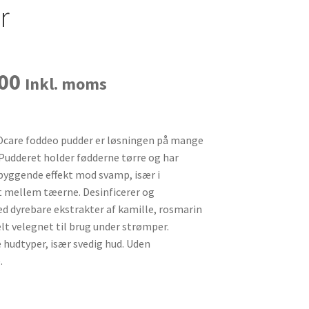
r
00
Inkl. moms
care foddeo pudder er løsningen på mange
udderet holder fødderne tørre og har
byggende effekt mod svamp, især i
ellem tæerne. Desinficerer og
d dyrebare ekstrakter af kamille, rosmarin
elt velegnet til brug under strømper.
e hudtyper, især svedig hud. Uden
.