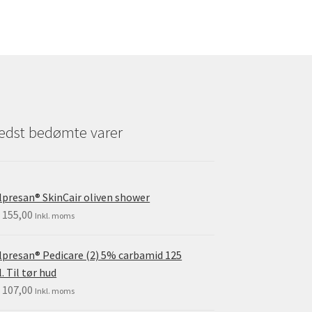
Mulighederne
kan
vælges
på
varesiden
edst bedømte varer
lpresan® SkinCair oliven shower
.
155,00
Inkl. moms
lpresan® Pedicare (2) 5% carbamid 125
. Til tør hud
.
107,00
Inkl. moms