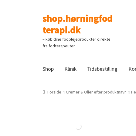
shop.hørningfod
Spring
Spring
til
til
terapi.dk
navigation
indhold
– køb dine fodplejeprodukter direkte
fra fodterapeuten
Shop
Klinik
Tidsbestilling
Ko
Forside
Cremer & Olier efter produktnavn
Pe