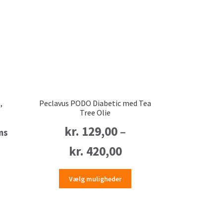
,
Peclavus PODO Diabetic med Tea
Tree Olie
kr.
129,00
–
ms
Prisinterval:
kr.
420,00
kr. 129,00
Dette
Vælg muligheder
vare
til
har
kr. 420,00
flere
varianter.