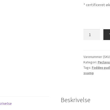
* certificeret ø
Peclavus
Basic
Foddeo
Pudder
antal
Varenummer (SKU
Kategori:
Peclavu
Tags:
Foddeo pud
svamp
Beskrivelse
rivelse