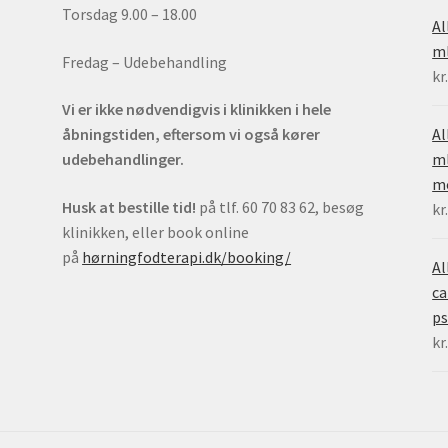
Torsdag 9.00 – 18.00
Al
m
Fredag – Udebehandling
kr
Vi er ikke nødvendigvis i klinikken i hele
Al
åbningstiden, eftersom vi også kører
ml
udebehandlinger.
mo
Husk at bestille tid!
på tlf. 60 70 83 62, besøg
kr
klinikken, eller book online
på
hørningfodterapi.dk/booking/
Al
ca
ps
kr