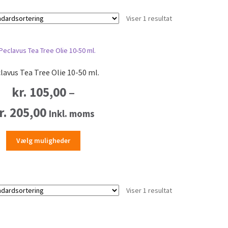
Viser 1 resultat
lavus Tea Tree Olie 10-50 ml.
kr.
105,00
–
Prisinterval:
r.
205,00
Inkl. moms
kr. 105,00
Dette
Vælg muligheder
vare
til
har
kr. 205,00
flere
varianter.
Viser 1 resultat
Mulighederne
kan
vælges
på