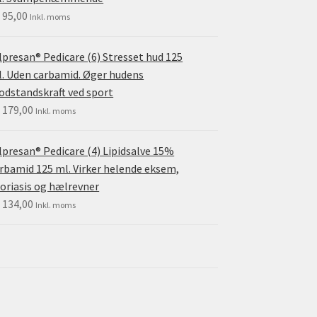
.
95,00
Inkl. moms
lpresan® Pedicare (6) Stresset hud 125
. Uden carbamid. Øger hudens
dstandskraft ved sport
.
179,00
Inkl. moms
lpresan® Pedicare (4) Lipidsalve 15%
rbamid 125 ml. Virker helende eksem,
oriasis og hælrevner
.
134,00
Inkl. moms