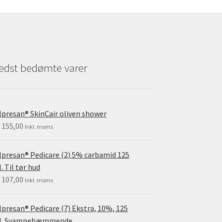
edst bedømte varer
lpresan® SkinCair oliven shower
.
155,00
Inkl. moms
lpresan® Pedicare (2) 5% carbamid 125
. Til tør hud
.
107,00
Inkl. moms
lpresan® Pedicare (7) Ekstra, 10%, 125
l. Svampehæmmende