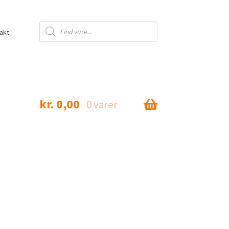
Products
search
akt
kr.
0,00
0 varer