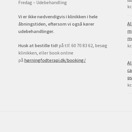
Fredag – Udebehandling
kr
Vi er ikke nødvendigvis i klinikken i hele
Al
åbningstiden, eftersom vi også kører
ml
udebehandlinger.
mo
Husk at bestille tid!
på tlf. 60 70 83 62, besøg
kr
klinikken, eller book online
på
hørningfodterapi.dk/booking/
Al
ca
ps
kr