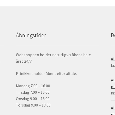
varesiden
Åbningstider
B
Webshoppen holder naturligvis åbent hele
Al
h
året 24/7.
kr
Klinikken holder åbent efter aftale.
Al
Mandag 7.00 – 16.00
ml
Tirsdag 7.00 – 16.00
kr
Onsdag 9.00 – 18.00
Torsdag 9.00 – 18.00
Al
m