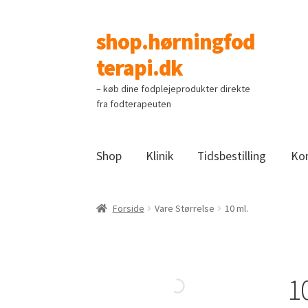
shop.hørningfod
Spring
Spring
til
til
terapi.dk
navigation
indhold
– køb dine fodplejeprodukter direkte
fra fodterapeuten
Shop
Klinik
Tidsbestilling
Ko
Forside
Vare Størrelse
10 ml.
1