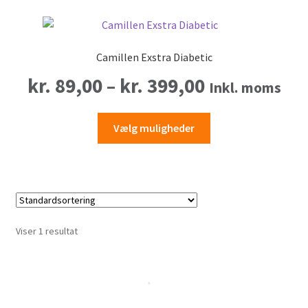
Camillen Exstra Diabetic
Prisinterval
kr.
89,00
–
kr.
399,00
Inkl. moms
kr. 89,00
Dette
Vælg muligheder
vare
til
har
flere
kr. 399,00
varianter.
Mulighederne
kan
Viser 1 resultat
vælges
på
varesiden