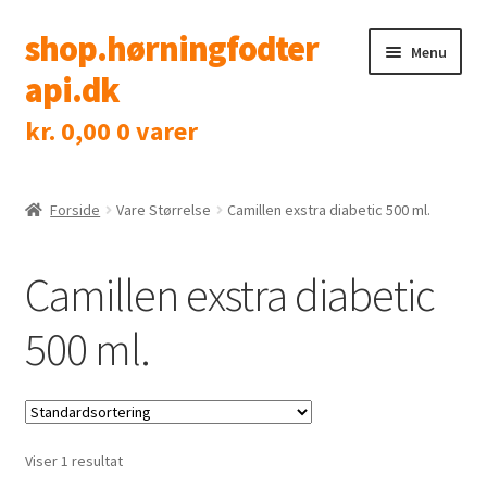
shop.hørningfodter
Spring
Spring
Menu
til
til
api.dk
navigation
indhold
kr.
0,00
0 varer
Shop
Klinik
Forside
Vare Størrelse
Camillen exstra diabetic 500 ml.
Tidsbestilling
Camillen exstra diabetic
500 ml.
Kontakt
Viser 1 resultat