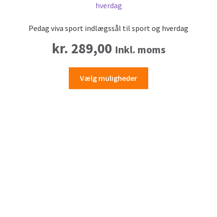
Pedag viva sport indlægssål til sport og hverdag
kr.
289,00
Inkl. moms
Dette
Vælg muligheder
vare
har
flere
varianter.
Mulighederne
kan
vælges
på
varesiden