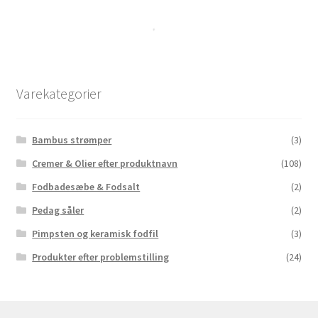
på
varesiden
Varekategorier
Bambus strømper
(3)
Cremer & Olier efter produktnavn
(108)
Fodbadesæbe & Fodsalt
(2)
Pedag såler
(2)
Pimpsten og keramisk fodfil
(3)
Produkter efter problemstilling
(24)