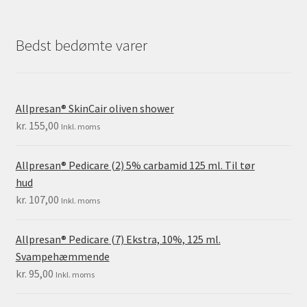
Bedst bedømte varer
Allpresan® SkinCair oliven shower
kr.
155,00
Inkl. moms
Allpresan® Pedicare (2) 5% carbamid 125 ml. Til tør
hud
kr.
107,00
Inkl. moms
Allpresan® Pedicare (7) Ekstra, 10%, 125 ml.
Svampehæmmende
kr.
95,00
Inkl. moms