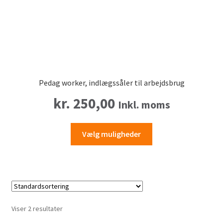
Pedag worker, indlægssåler til arbejdsbrug
kr.
250,00
Inkl. moms
Dette
Vælg muligheder
vare
har
flere
varianter.
Mulighederne
kan
Viser 2 resultater
vælges