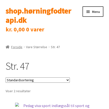
shop.hørningfodter
Spring
Spring
Menu
til
til
api.dk
navigation
indhold
kr.
0,00
0 varer
Shop
Klinik
Forside
Vare Størrelse
Str. 47
Tidsbestilling
Str. 47
Kontakt
Viser 2 resultater