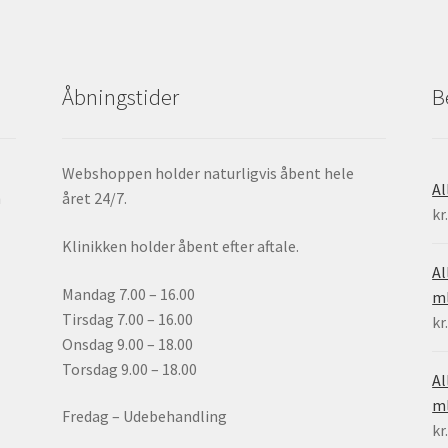
Åbningstider
B
Webshoppen holder naturligvis åbent hele
Al
h
året 24/7.
kr
Klinikken holder åbent efter aftale.
Al
Mandag 7.00 – 16.00
ml
Tirsdag 7.00 – 16.00
kr
Onsdag 9.00 – 18.00
Torsdag 9.00 – 18.00
Al
m
Fredag – Udebehandling
kr