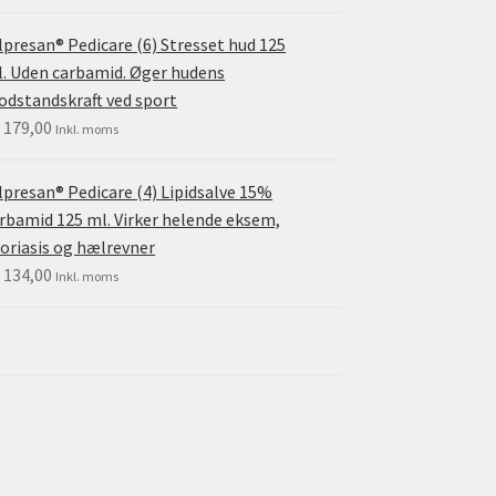
lpresan® Pedicare (6) Stresset hud 125
. Uden carbamid. Øger hudens
dstandskraft ved sport
.
179,00
Inkl. moms
lpresan® Pedicare (4) Lipidsalve 15%
rbamid 125 ml. Virker helende eksem,
oriasis og hælrevner
.
134,00
Inkl. moms