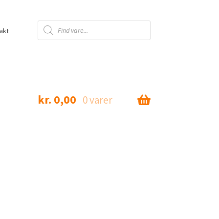
Products
search
akt
kr.
0,00
0 varer