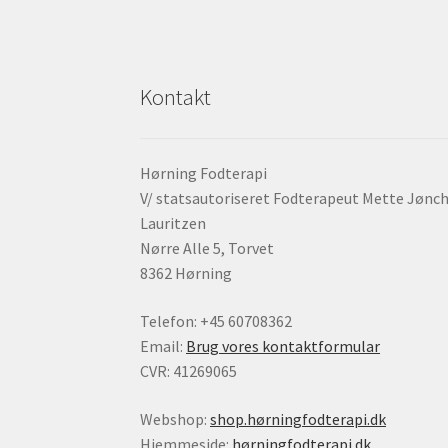
Kontakt
Hørning Fodterapi
V/ statsautoriseret Fodterapeut Mette Jønc
Lauritzen
Nørre Alle 5, Torvet
8362 Hørning
Telefon: +45 60708362
Email:
Brug vores kontaktformular
CVR: 41269065
Webshop:
shop.hørningfodterapi.dk
Hjemmeside:
hørningfodterapi.dk