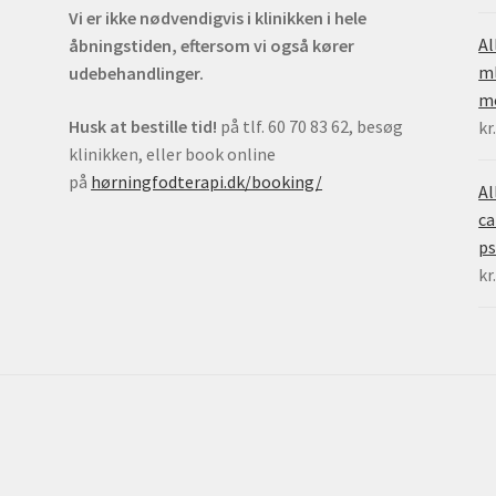
Vi er ikke nødvendigvis i klinikken i hele
Al
åbningstiden, eftersom vi også kører
ml
udebehandlinger.
mo
Husk at bestille tid!
på tlf. 60 70 83 62, besøg
kr
klinikken, eller book online
på
hørningfodterapi.dk/booking/
Al
ca
ps
kr