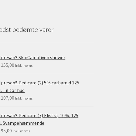
edst bedømte varer
lpresan® SkinCair oliven shower
.
155,00
Inkl. moms
lpresan® Pedicare (2) 5% carbamid 125
. Til tør hud
.
107,00
Inkl. moms
lpresan® Pedicare (7) Ekstra, 10%, 125
l. Svampehæmmende
.
95,00
Inkl. moms