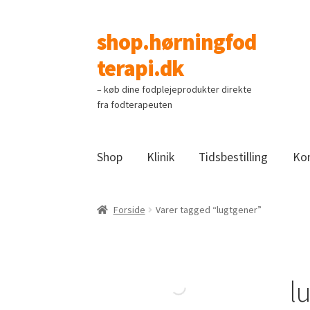
shop.hørningfod
Spring
Spring
til
til
terapi.dk
navigation
indhold
– køb dine fodplejeprodukter direkte
fra fodterapeuten
Shop
Klinik
Tidsbestilling
Ko
Forside
Varer tagged “lugtgener”
l