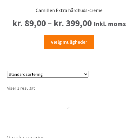
Camillen Extra hårdhuds-creme
Prisinterval
kr.
89,00
–
kr.
399,00
Inkl. moms
kr. 89,00
Dette
Vælg muligheder
vare
til
har
flere
kr. 399,00
varianter.
Mulighederne
kan
Viser 1 resultat
vælges
på
varesiden
Varekategorier