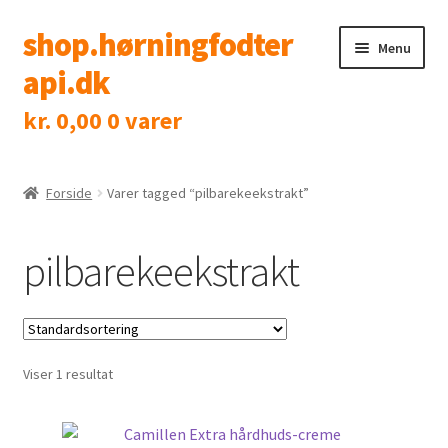
shop.hørningfodter
Spring
Spring
Menu
til
til
api.dk
navigation
indhold
kr.
0,00
0 varer
Shop
Klinik
Forside
Varer tagged “pilbarekeekstrakt”
Tidsbestilling
pilbarekeekstrakt
Kontakt
Viser 1 resultat