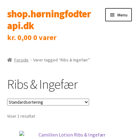
shop.hørningfodter
Spring
Spring
Menu
til
til
api.dk
navigation
indhold
kr.
0,00
0 varer
Shop
Klinik
Forside
Varer tagged “Ribs & Ingefær”
Tidsbestilling
Ribs & Ingefær
Kontakt
Viser 1 resultat