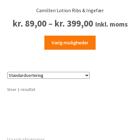
Camillen Lotion Ribs & Ingefær
Prisinterval
kr.
89,00
–
kr.
399,00
Inkl. moms
kr. 89,00
Dette
Vælg muligheder
vare
til
har
flere
kr. 399,00
varianter.
Mulighederne
kan
Viser 1 resultat
vælges
på
varesiden
Varekategorier