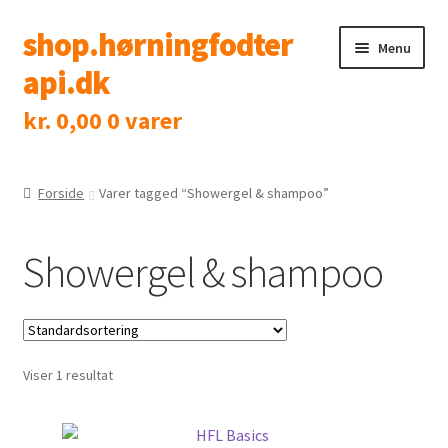
shop.hørningfodter
Spring
Spring
Menu
til
til
api.dk
navigation
indhold
kr.
0,00
0 varer
Shop
Klinik
Forside
Varer tagged “Showergel & shampoo”
Tidsbestilling
Showergel & shampoo
Kontakt
Viser 1 resultat