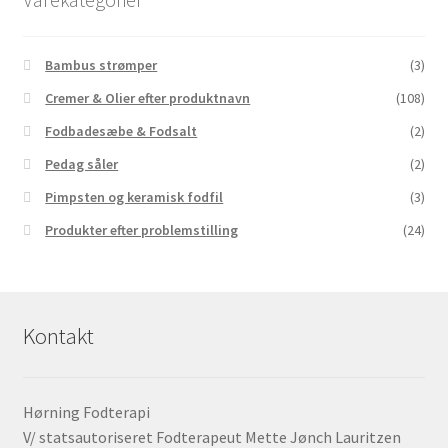
Bambus strømper
(3)
Cremer & Olier efter produktnavn
(108)
Fodbadesæbe & Fodsalt
(2)
Pedag såler
(2)
Pimpsten og keramisk fodfil
(3)
Produkter efter problemstilling
(24)
Kontakt
Hørning Fodterapi
V/ statsautoriseret Fodterapeut Mette Jønch Lauritzen