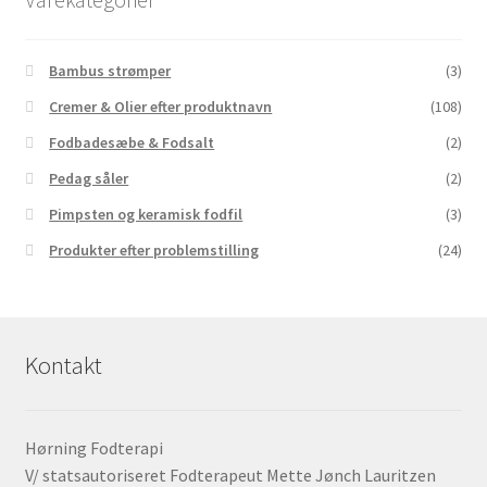
Bambus strømper
(3)
Cremer & Olier efter produktnavn
(108)
Fodbadesæbe & Fodsalt
(2)
Pedag såler
(2)
Pimpsten og keramisk fodfil
(3)
Produkter efter problemstilling
(24)
Kontakt
Hørning Fodterapi
V/ statsautoriseret Fodterapeut Mette Jønch Lauritzen