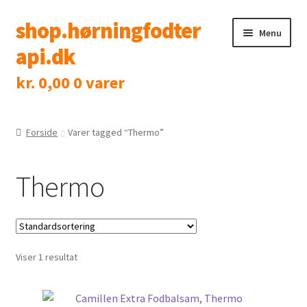
shop.hørningfodter
Spring
Spring
Menu
til
til
api.dk
navigation
indhold
kr.
0,00
0 varer
Shop
Klinik
Forside
Varer tagged “Thermo”
Tidsbestilling
Thermo
Kontakt
Viser 1 resultat